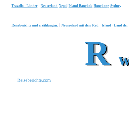
|
Travallo - Länder
Neuseeland
Nepal
Island
Bangkok
Hongkong
Sydney
|
|
Reiseberichte und erzählungen:
Neuseeland mit dem Rad
Island - Land der 
R
R
R
R
w
w
w
w
Reiseberichte.com