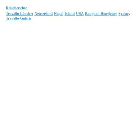
Reiseberichte
Travallo-Länder:
Neuseeland
Nepal
Island
USA
Bangkok
Hongkong
Sydney
Travallo-Galerie